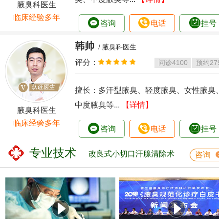
腋臭科医生
临床经验多年
咨询
电话
挂号
韩帅
/ 腋臭科医生
评分：
问诊
4100
预约
27
擅长：多汗型腋臭、轻度腋臭、女性腋臭
中度腋臭等...
【详情】
腋臭科医生
临床经验多年
咨询
电话
挂号
专业技术
改良式小切口汗腺清除术
咨询