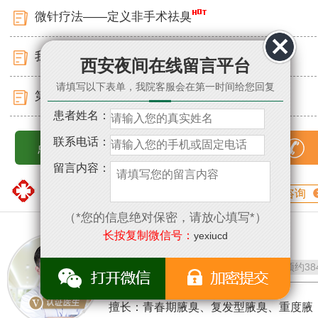
微针疗法——定义非手术祛臭
我院应邀出席第二届腋臭诊疗科研峰会
西安夜间在线留言平台
请填写以下表单，我院客服会在第一时间给您回复
第二届腋臭临床康复成果展圆满落幕
患者姓名：
联系电话：
点击查看更多
15529351809
留言内容：
医生专栏
匠心精神 专注腋臭
咨询
（*您的信息绝对保密，请放心填写*）
长按复制微信号：
yexiucd
董永刚
/ 腋臭科医生
评分：
问诊
4586
预约
38
擅长：青春期腋臭、复发型腋臭、重度腋