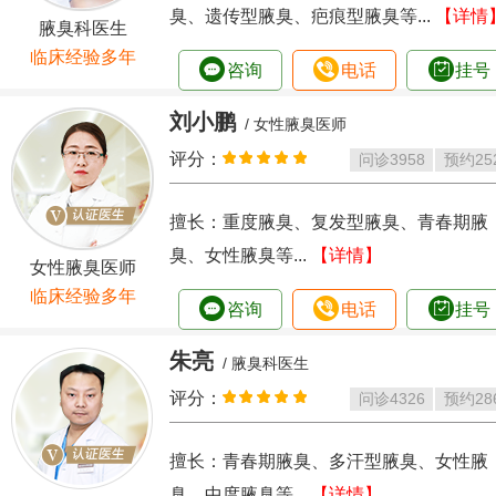
臭、遗传型腋臭、疤痕型腋臭等...
【详情
腋臭科医生
临床经验多年
咨询
电话
挂号
刘小鹏
/ 女性腋臭医师
评分：
问诊
3958
预约
25
擅长：重度腋臭、复发型腋臭、青春期腋
臭、女性腋臭等...
【详情】
女性腋臭医师
临床经验多年
咨询
电话
挂号
朱亮
/ 腋臭科医生
评分：
问诊
4326
预约
28
擅长：青春期腋臭、多汗型腋臭、女性腋
臭、中度腋臭等...
【详情】