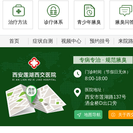
治疗方法
诊疗体系
青少年腋臭
腋臭问
首页
症状自测
视频中心
预约挂号
来院
专病专治 · 规范腋臭
门诊时间（节假日无休）
8:00-18:00
医院地址：
西安市莲湖路137号
洒金桥D出口旁
地图导航
关于西